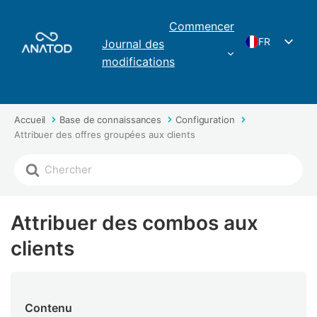
Commencer
FR
Journal des
modifications
ES
EN
EUS
Accueil
Base de connaissances
Configuration
Attribuer des offres groupées aux clients
CAT
Attribuer des combos aux
clients
Contenu